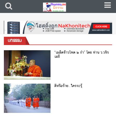
บทธรรม
“เมล็ดข้าวโพด ๒ กำ” โดย ท่าน ว.วชิร
เมธี
ดีหรือร้าย…ใครจะรู้