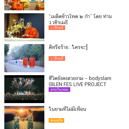
“เมล็ดข้าวโพด ๒ กำ” โดย ท่าน
ว.วชิรเมธี
ว.วชิรเมธี
ดีหรือร้าย…ใครจะรู้
ว.วชิรเมธี
ชีวิตยังคงสวยงาม – bodyslam
(BLEN FES LIVE PROJECT
VERSION)
ธรรมในเพลง
ในยามที่ไม่มีเพื่อน
แรงดลใจ