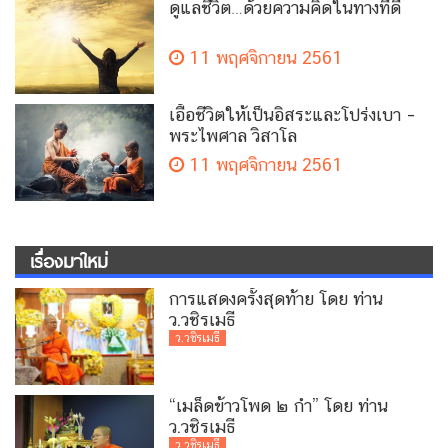
ดูแลชีวิต…ด้วยความคิดในทางที่ดี
11 พฤศจิกายน 2561
เอื้อชีวิตให้เป็นอิสระและโปร่งเบา –
พระไพศาล วิสาโล
11 พฤศจิกายน 2561
เรื่องมาใหม่
การแสดงครั้งสุดท้าย โดย ท่าน
ว.วชิรเมธี
ว.วชิรเมธี
“เมล็ดข้าวโพด ๒ กำ” โดย ท่าน
ว.วชิรเมธี
ว.วชิรเมธี