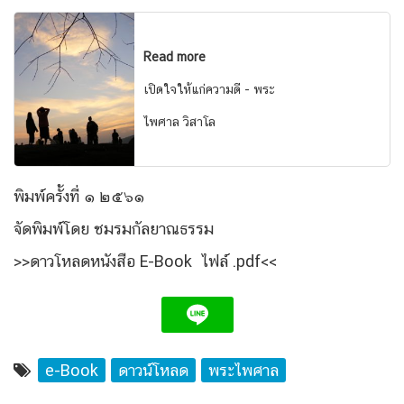
Read more
เปิดใจให้แก่ความดี - พระ
ไพศาล วิสาโล
พิมพ์ครั้งที่ ๑ ๒๕๖๑
จัดพิมพ์โดย ชมรมกัลยาณธรรม
>>ดาวโหลดหนังสือ E-Book ไฟล์ .pdf<<
e-Book
ดาวน์โหลด
พระไพศาล