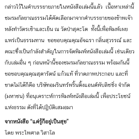
กล่าวไว้ในคำบรรยายภายในหนังสือเล่มนี้แล้ว เนื้อหาเหล่านี้
ชมรมกัลยาณธรรมได้คัดเลือกมาจากคำบรรยายของข้าพเจ้า
หลังทำวัตรเช้าและเย็น ณ วัดป่าสุคะโต ทั้งนี้เพื่อพิมพ์เผย
แพร่เป็นธรรมทาน ขอขอบคุณคุณอัจฉรา กลิ่นสุวรรณ์ และ
คณะซึ่งเป็นกำลังสำคัญในการจัดพิมพ์หนังสือเล่มนี้ เช่นเดียว
กับเล่มอื่น ๆ ก่อนหน้านี้ของชมรมกัลยาณธรรม พร้อมกันนี้
ขอขอบคุณคุณสุดารัตน์ แก้วแท้ ที่วาดภาพประกอบ และที่
ขาดไม่ได้ก็คือ บริษัทอมรินทร์พริ้นติ้งแอนด์พับลิชชิ่ง จำกัด
(มหาชน) ที่อนุเคราะห์การพิมพ์หนังสือเล่มนี้ เพื่อประโยชน์
แห่งธรรม ดังที่ได้ปฏิบัติเสมอมา
จากหนังสือ “แค่รู้ก็อยู่เป็นสุข”
โดย พระไพศาล วิสาโล