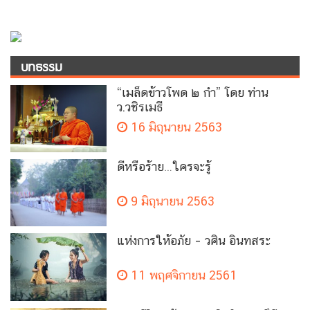
บทธรรม
“เมล็ดข้าวโพด ๒ กำ” โดย ท่าน
ว.วชิรเมธี
16 มิถุนายน 2563
ดีหรือร้าย…ใครจะรู้
9 มิถุนายน 2563
แห่งการให้อภัย – วศิน อินทสระ
11 พฤศจิกายน 2561