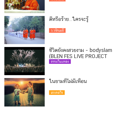
ดีหรือร้าย…ใครจะรู้
ว.วชิรเมธี
ชีวิตยังคงสวยงาม – bodyslam
(BLEN FES LIVE PROJECT
VERSION)
ธรรมในเพลง
ในยามที่ไม่มีเพื่อน
แรงดลใจ