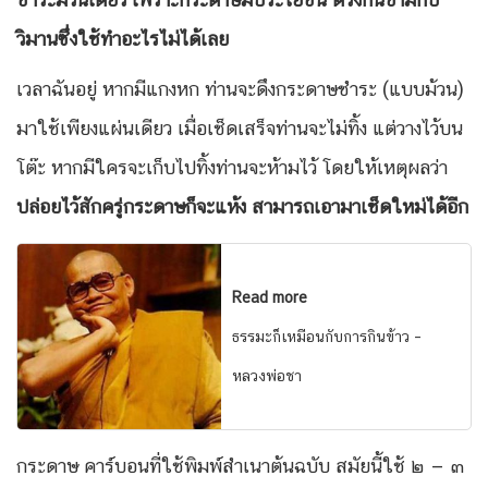
วิมานซึ่งใช้ทำอะไรไม่ได้เลย
เวลาฉันอยู่ หากมีแกงหก ท่านจะดึงกระดาษชำระ (แบบม้วน)
มาใช้เพียงแผ่นเดียว เมื่อเช็ดเสร็จท่านจะไม่ทิ้ง แต่วางไว้บน
โต๊ะ หากมีใครจะเก็บไปทิ้งท่านจะห้ามไว้ โดยให้เหตุผลว่า
ปล่อยไว้สักครู่กระดาษก็จะแห้ง สามารถเอามาเช็ดใหม่ได้อีก
Read more
ธรรมะก็เหมือนกับการกินข้าว –
หลวงพ่อชา
กระดาษ คาร์บอนที่ใช้พิมพ์สำเนาต้นฉบับ สมัยนี้ใช้ ๒ — ๓