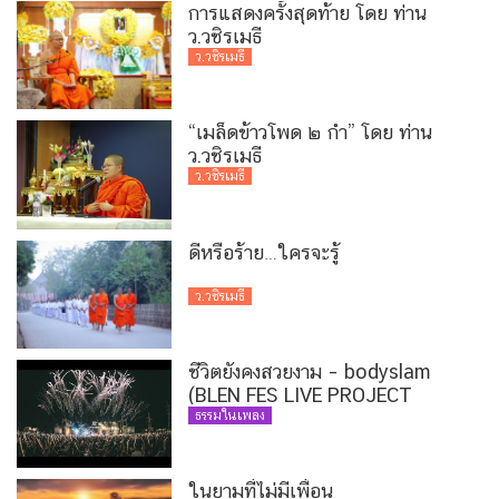
การแสดงครั้งสุดท้าย โดย ท่าน
ว.วชิรเมธี
ว.วชิรเมธี
“เมล็ดข้าวโพด ๒ กำ” โดย ท่าน
ว.วชิรเมธี
ว.วชิรเมธี
ดีหรือร้าย…ใครจะรู้
ว.วชิรเมธี
ชีวิตยังคงสวยงาม – bodyslam
(BLEN FES LIVE PROJECT
VERSION)
ธรรมในเพลง
ในยามที่ไม่มีเพื่อน