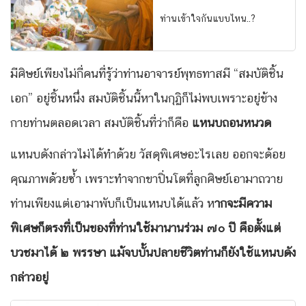
ท่านเข้าใจกันแบบไหน..?
มีศิษย์เพียงไม่กี่คนที่รู้ว่าท่านอาจารย์พุทธทาสมี “สมบัติชิ้น
เอก” อยู่ชิ้นหนึ่ง สมบัติชิ้นนี้หาในกุฏิก็ไม่พบเพราะอยู่ข้าง
กายท่านตลอดเวลา สมบัติชิ้นที่ว่าก็คือ
แหนบถอนหนวด
แหนบดังกล่าวไม่ได้ทำด้วย วัสดุพิเศษอะไรเลย ออกจะด้อย
คุณภาพด้วยซ้ำ เพราะทำจากขาปิ่นโตที่ลูกศิษย์เอามาถวาย
ท่านเพียงแต่เอามาพับก็เป็นแหนบได้แล้ว ห
ากจะมีความ
พิเศษก็ตรงที่เป็นของที่ท่านใช้มานานร่วม ๗๐ ปี คือตั้งแต่
บวชมาได้ ๒ พรรษา แม้จบบั้นปลายชีวิตท่านก็ยังใช้แหนบดัง
กล่าวอยู่