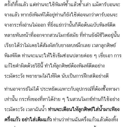
ครั้งก็ทิ้งแล้ว แต่ท่านจะใช้พิมพ์ซ้ำแล้วซ้ำเล่า แม้คาร์บอนจะ
จางแล้ว หากยังพิมพ์ได้อยู่ท่านก็ยังใช้ต่อจนกว่าคาร์บอนจะ
จางกระทั่งอ่านไม่ออก ที่ยิ่งแย่กว่านั้นก็คือต้นฉบับพิมพ์ดีด
หลายพันหน้าที่ออกจากสวนโมกข์สมัย ที่ท่านยังมีชีวิตอยู่นั้น
เรียกได้ว่าไม่เคยได้สัมผัสกับยางลบหมึกเลย เวลาลูกศิษย์
พิมพ์ผิด ท่านจะแนะให้ใช้เข็มซ่อนปลายค่อย ๆ เขี่ยเอา การ
แก้ไขคำผิดด้วยวิธีนี้ ทำให้ลูกศิษย์ต้องพิมพ์ดีดอย่าง
ระมัดระวัง พยายามไม่ให้ผิด นับเป็นการฝึกสติอย่างดี
ท่านอาจารย์ไม่ได้ ประหยัดเฉพาะกับอุปกรณ์ที่ต้องซื้อหามา
เท่านั้น กระทั่งของที่หาได้ง่าย ๆ ในสวนโมกข์ท่านก็ใช้อย่าง
ระมัดระวัง เวลาฉันน้ำ
ท่านจะเตือนให้ลูกศิษย์ใส่น้ำมาเพียง
ครึ่งแก้ว อย่าใส่เต็มแก้ว
ท่านว่าท่านฉันครึ่งแก้วแล้วต้องทิ้ง