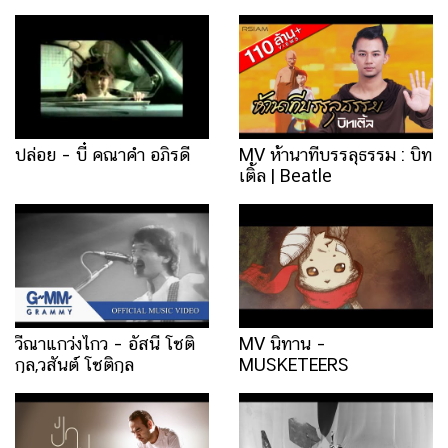
ปล่อย – บี๋ คณาคำ อภิรดี
MV ห้านาทีบรรลุธรรม : บิท
เติ้ล | Beatle
วีณาแกว่งไกว – อัสนี โชติ
MV นิทาน –
กุล,วสันต์ โชติกุล
MUSKETEERS