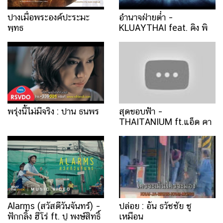
ปางเมื่อพระองค์ปะระมะ
อำนาจฝ่ายต่ำ –
พุทธ
KLUAYTHAI feat. คิง พิ
เชษฐ์
พรุ่งนี้ไม่มีจริง : ปาน ธนพร
สุดขอบฟ้า –
THAITANIUM ft.แอ็ด คา
ราบาว
Alarms (สวัสดีวันจันทร์) –
ปล่อย : อ้น ธวัชชัย ชู
ฟักกลิ้ง ฮีโร่ ft. ปู พงษ์สิทธิ์
เหมือน