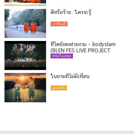
ดีหรือร้าย…ใครจะรู้
ว.วชิรเมธี
ชีวิตยังคงสวยงาม – bodyslam
(BLEN FES LIVE PROJECT
VERSION)
ธรรมในเพลง
ในยามที่ไม่มีเพื่อน
แรงดลใจ