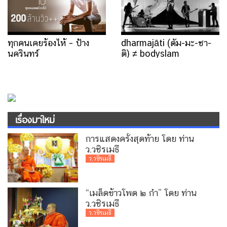
ทุกคนเคยร้องไห้ – ป้าง
dharmajāti (ดัม-มะ-ชา-
นครินทร์
ติ) ≠ bodyslam
เรื่องมาใหม่
การแสดงครั้งสุดท้าย โดย ท่าน
ว.วชิรเมธี
ว.วชิรเมธี
“เมล็ดข้าวโพด ๒ กำ” โดย ท่าน
ว.วชิรเมธี
ว.วชิรเมธี