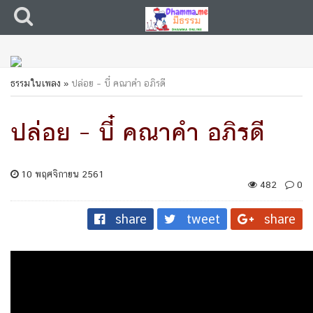
ธรรมในเพลง
»
ปล่อย – บี๋ คณาคำ อภิรดี
ปล่อย – บี๋ คณาคำ อภิรดี
10 พฤศจิกายน 2561
482
0
share
tweet
share