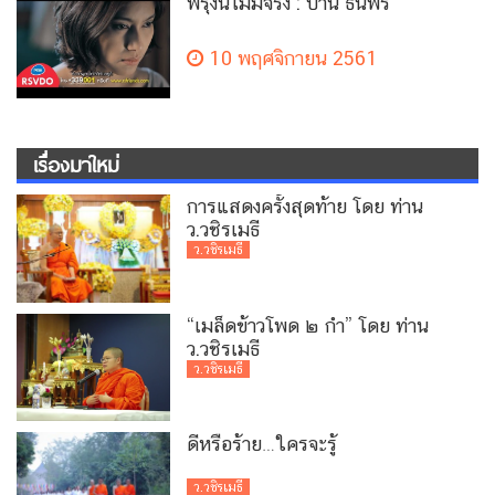
พรุ่งนี้ไม่มีจริง : ปาน ธนพร
10 พฤศจิกายน 2561
เรื่องมาใหม่
การแสดงครั้งสุดท้าย โดย ท่าน
ว.วชิรเมธี
ว.วชิรเมธี
“เมล็ดข้าวโพด ๒ กำ” โดย ท่าน
ว.วชิรเมธี
ว.วชิรเมธี
ดีหรือร้าย…ใครจะรู้
ว.วชิรเมธี