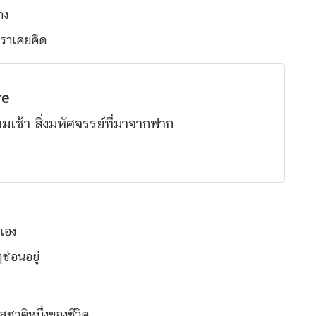
าง
เราเคยคิด
re
เช้า สิ่งมหัศจรรย์ที่มาจากฟาก
าเอง
ซ่อนอยู่
สชาติหนึ่งของชีวิต