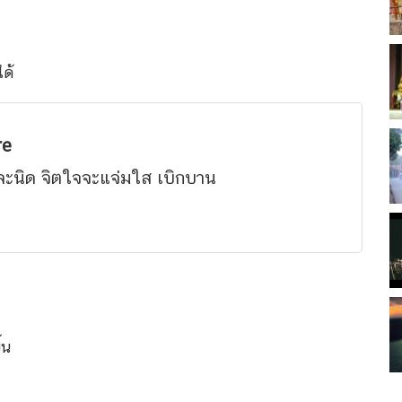
ด้
re
นละนิด จิตใจจะแจ่มใส เบิกบาน
้น