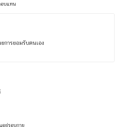
ผลตอบแทน
้วยการยอมรับตนเอง
ี
อนอยู่รอบกาย