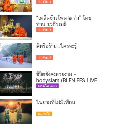
ว.วชิรเมธี
“เมล็ดข้าวโพด ๒ กำ” โดย
ท่าน ว.วชิรเมธี
ว.วชิรเมธี
ดีหรือร้าย…ใครจะรู้
ว.วชิรเมธี
ชีวิตยังคงสวยงาม –
bodyslam (BLEN FES LIVE
PROJECT VERSION)
ธรรมในเพลง
ในยามที่ไม่มีเพื่อน
แรงดลใจ