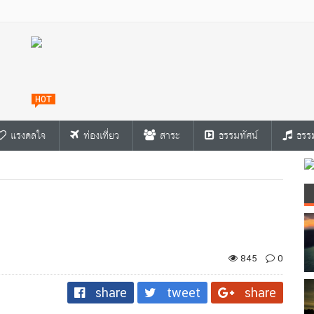
HOT
แรงดลใจ
ท่องเที่ยว
สาระ
ธรรมทัศน์
ธรร
845
0
share
tweet
share