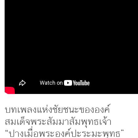
บทเพลงแห่งชัยชนะขององค์
สมเด็จพระสัมมาสัมพุทธเจ้า
“ปางเมื่อพระองค์ปะระมะพุทธ”