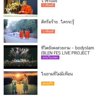
ว.วชิรเมธี
ว.วชิรเมธี
ดีหรือร้าย…ใครจะรู้
ว.วชิรเมธี
ชีวิตยังคงสวยงาม – bodyslam
(BLEN FES LIVE PROJECT
VERSION)
ธรรมในเพลง
ในยามที่ไม่มีเพื่อน
แรงดลใจ