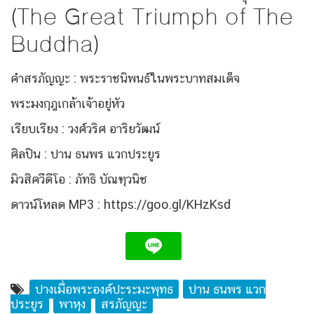
(The Great Triumph of The
Buddha)
คำสรภัญญะ : พระราชนิพนธ์ในพระบาทสมเด็จ
พระมงกุฎเกล้าเจ้าอยู่หัว
เรียบเรียง : วงศ์วริศ อาริยวัฒน์
ศิลปิน : ปาน ธนพร แวกประยูร
มิวสิควีดีโอ : ภัทธิ บัณฑุวนิช
ดาวน์โหลด MP3 :
https://goo.gl/KHzKsd
ปางเมื่อพระองค์ปะระมะพุทธ
ปาน ธนพร แวก
ประยูร
พาหุง
สรภัญญะ