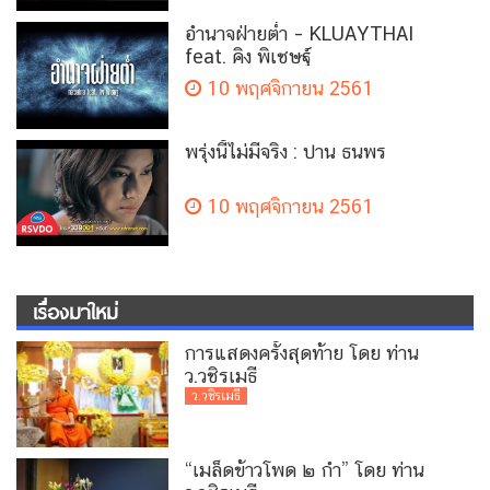
อำนาจฝ่ายต่ำ – KLUAYTHAI
feat. คิง พิเชษฐ์
10 พฤศจิกายน 2561
พรุ่งนี้ไม่มีจริง : ปาน ธนพร
10 พฤศจิกายน 2561
เรื่องมาใหม่
การแสดงครั้งสุดท้าย โดย ท่าน
ว.วชิรเมธี
ว.วชิรเมธี
“เมล็ดข้าวโพด ๒ กำ” โดย ท่าน