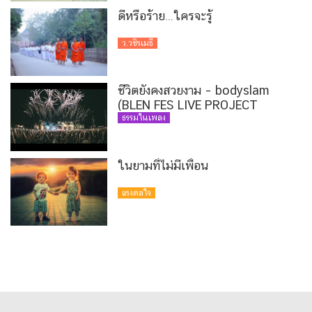
ดีหรือร้าย…ใครจะรู้
ว.วชิรเมธี
ชีวิตยังคงสวยงาม – bodyslam
(BLEN FES LIVE PROJECT
VERSION)
ธรรมในเพลง
ในยามที่ไม่มีเพื่อน
แรงดลใจ