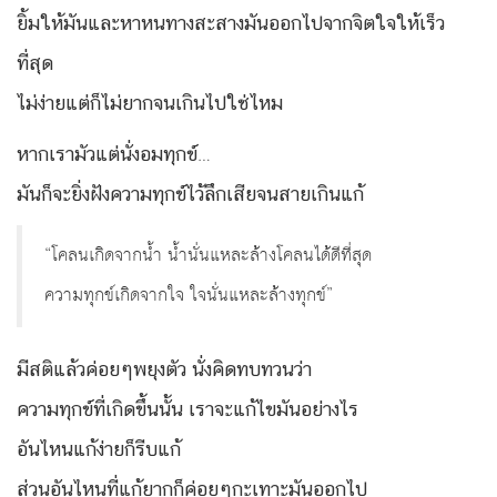
ยิ้มให้มันและหาหนทางสะสางมันออกไปจากจิตใจให้เร็ว
ที่สุด
ไม่ง่ายแต่ก็ไม่ยากจนเกินไปใช่ไหม
หากเรามัวแต่นั่งอมทุกข์…
มันก็จะยิ่งฝังความทุกข์ไว้ลึกเสียจนสายเกินแก้
“โคลนเกิดจากน้ำ น้ำนั่นแหละล้างโคลนได้ดีที่สุด
ความทุกข์เกิดจากใจ ใจนั่นแหละล้างทุกข์”
มีสติแล้วค่อยๆพยุงตัว นั่งคิดทบทวนว่า
ความทุกข์ที่เกิดขึ้นนั้น เราจะแก้ไขมันอย่างไร
อันไหนแก้ง่ายก็รีบแก้
ส่วนอันไหนที่แก้ยากก็ค่อยๆกะเทาะมันออกไป