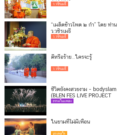
ว.วชิรเมธี
“เมล็ดข้าวโพด ๒ กำ” โดย ท่าน
ว.วชิรเมธี
ว.วชิรเมธี
ดีหรือร้าย…ใครจะรู้
ว.วชิรเมธี
ชีวิตยังคงสวยงาม – bodyslam
(BLEN FES LIVE PROJECT
VERSION)
ธรรมในเพลง
ในยามที่ไม่มีเพื่อน
แรงดลใจ